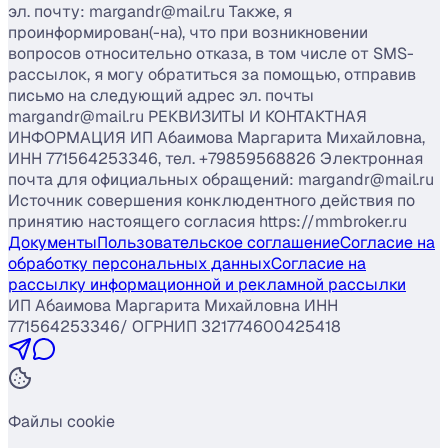
эл. почту: margandr@mail.ru Также, я
проинформирован(-на), что при возникновении
вопросов относительно отказа, в том числе от SMS-
рассылок, я могу обратиться за помощью, отправив
письмо на следующий адрес эл. почты
margandr@mail.ru РЕКВИЗИТЫ И КОНТАКТНАЯ
ИНФОРМАЦИЯ ИП Абаимова Маргарита Михайловна,
ИНН 771564253346, тел. +79859568826 Электронная
почта для официальных обращений: margandr@mail.ru
Источник совершения конклюдентного действия по
принятию настоящего согласия https://mmbroker.ru
Документы
Пользовательское соглашение
Согласие на
обработку персональных данных
Согласие на
рассылку информационной и рекламной рассылки
ИП Абаимова Маргарита Михайловна ИНН
771564253346/ ОГРНИП 321774600425418
Файлы cookie