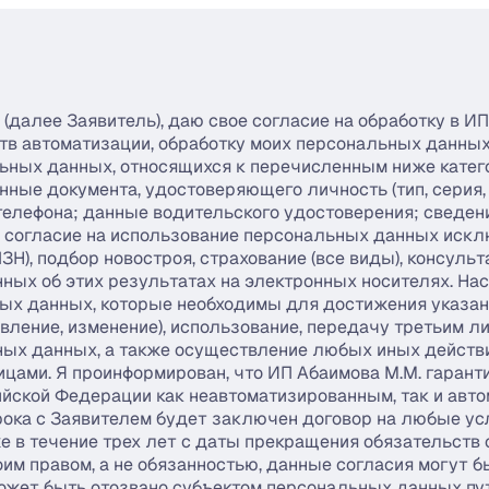
е Заявитель), даю свое согласие на обработку в ИП 
ств автоматизации, обработку моих персональных данны
альных данных, относящихся к перечисленным ниже катег
анные документа, удостоверяющего личность (тип, серия, 
елефона; данные водительского удостоверения; сведения
аю согласие на использование персональных данных искл
), подбор новостроя, страхование (все виды), консульт
нных об этих результатах на электронных носителях. На
ых данных, которые необходимы для достижения указанн
овление, изменение), использование, передачу третьим 
ьных данных, а также осуществление любых иных дейст
цами. Я проинформирован, что ИП Абаимова М.М. гарант
йской Федерации как неавтоматизированным, так и авто
 срока с Заявителем будет заключен договор на любые ус
е в течение трех лет с даты прекращения обязательств с
им правом, а не обязанностью, данные согласия могут 
ожет быть отозвано субъектом персональных данных пут