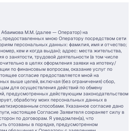
Абаимова М.М. (далее — Оператор) на
х, предоставленных мною Оператору посредством сети
ориям персональных данных: фамилия, имя и отчество;
номер, кем и когда выдан); адрес: места жительства,
 о занятости, трудовой деятельности (в том числе
ючительно в целях оформления заявки на ипотеку/
ации по финансовым вопросам, оказание услуг по
стоящее согласие предоставляется мной на
ых выше целей, включая (без ограничения) сбор,
лицам для осуществления действий по обмену
вий, предусмотренных действующим законодательством
ирует, обработку моих персональных данных в
матизированным способами. Указанное согласие дано
луги, настоящее Согласие Заявителя сохраняет силу в
торон по договорам. Я уведомлен(а), что
быть отозваны в порядке, предусмотренном
ем обращения к Оператору с заявлением,