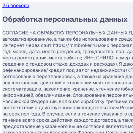
2.5 брокера
Обработка персональных данных
СОГЛАСИЕ НА ОБРАБОТКУ ПЕРСОНАЛЬНЫХ ДАННЫХ Я, (дале
автоматизированную, а также без использования сред
Интернет через сайт https://mmbroker.ru моих персон
год, месяц, дата, место рождения; гражданство; пол; д
места регистрации, места работы; ИНН; СНИЛС; номер т
сведения о трудовом стаже, доходах и расходах). Я д
рефинансирование/кредит под залог недвижимости (КПЗН
согласованию перепланировок, а также на хранение да
осуществление действий в отношении моих персональн
систематизацию, накопление, хранение, уточнение (обн
информацией, обезличивание, блокирование персонал
Российской Федерации, включая обработку третьими ли
соответствии с действующим законодательством Росси
на срок полгода. В случае, если в течение указанного
течение всего срока действия каждого договора, а такж
предоставление указанного выше согласия является мо
законодательством Российской Федерации. Согласие м